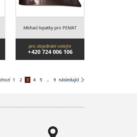
Míchací lopatky pro PEMAT
pro objednání volejte
+420 724 006 106
chozí
1
2
3
4
5
...
9
následující