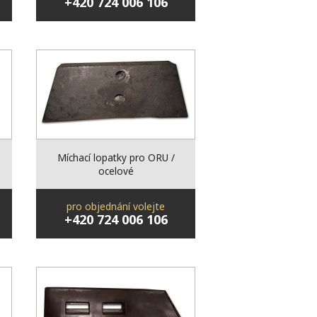
+420 724 006 106
Míchací lopatky pro ORU /
ocelové
pro objednání volejte
+420 724 006 106