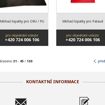
Míchací lopatky pro ORU / PU
Míchací lopatky pro Pataud
pro objednání volejte
pro objednání volejte
+420 724 006 106
+420 724 006 106
brazeno
31
-
45
/
130
před
KONTAKTNÍ INFORMACE