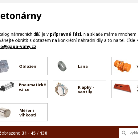
etonárny
talog náhradních dílů je v
přípravné fázi
. Na skladě máme mnohem ví
áhejte obrátit s dotazem na konkrétní náhradní díly a to na tel. čísle
fo@gapa-vahy.cz
.
Obložení
Lana
Pneumatické
Klapky -
válce
ventily
Měření
vlhkosti
Zobrazeno
31
-
45
/
130