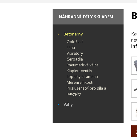
B
NÁHRADNÍ DÍLY SKLADEM
Ka
Betonárny
nev
Obložení
in
Lana
Vibrátory
Čerpadla
Pneumatické válce
Klapky - ventily
Lopatky a ramena
Měření vlhkosti
Příslušenství pro sila a
násypky
Váhy