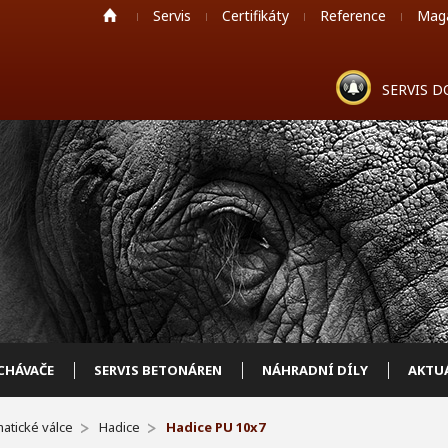
Servis
Certifikáty
Reference
Mag
SERVIS 
HÁVAČE
SERVIS BETONÁREN
NÁHRADNÍ DÍLY
AKTU
atické válce
Hadice
Hadice PU 10x7