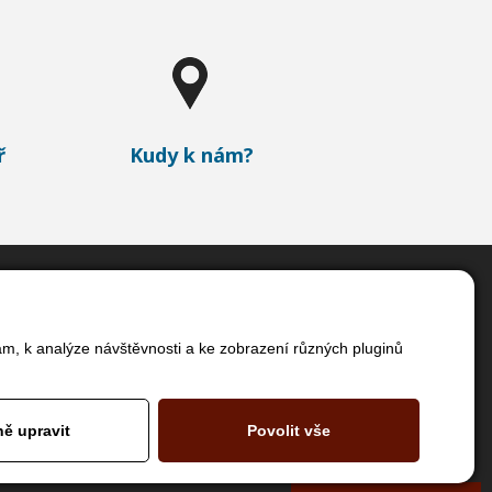
ř
Kudy k nám?
GAPA cz a.s.
ZPĚT
am, k analýze návštěvnosti a ke zobrazení různých pluginů
NAHORU
Vážní ul. čp. 981
500 03 Hradec Králové
Skladištní oblast
ě upravit
Povolit vše