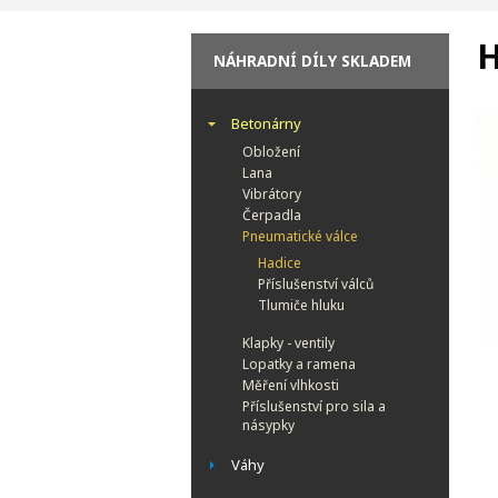
H
NÁHRADNÍ DÍLY SKLADEM
Betonárny
Obložení
Lana
Vibrátory
Čerpadla
Pneumatické válce
Hadice
Příslušenství válců
Tlumiče hluku
Klapky - ventily
Lopatky a ramena
Měření vlhkosti
Příslušenství pro sila a
násypky
Váhy