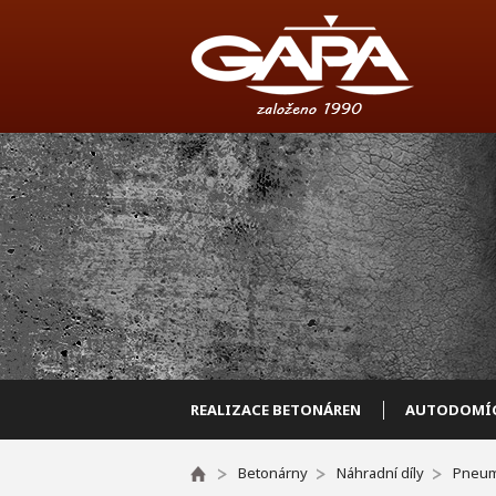
REALIZACE BETONÁREN
AUTODOMÍC
Betonárny
Náhradní díly
Pneum