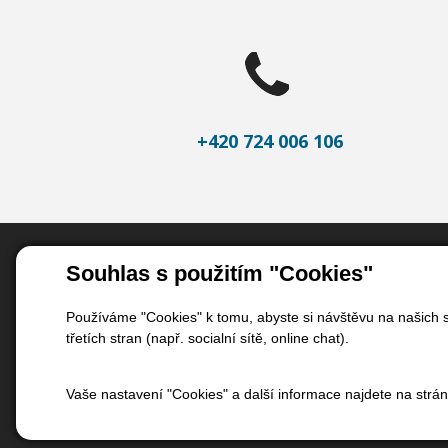
+420 724 006 106
Důležité odkazy
Souhlas s použitím "Cookies"
Úvod
Používáme "Cookies" k tomu, abyste si návštěvu na našich s
Servis betonáren
třetích stran (např. socialní sítě, online chat).
Servis váhy
Kontakt
Vaše nastavení "Cookies" a další informace najdete na strá
Nastavení soukromí