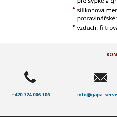
pro sypké a g
silikonová me
potravinářsk
vzduch, filtro
KON
+420 724 006 106
info@gapa-servis