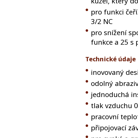
kužel, který d
pro funkci čeř
3/2 NC
pro snížení sp
funkce a 25 s 
Technické údaje
inovovaný des
odolný abrazi
jednoduchá in
tlak vzduchu 0
pracovní teplo
připojovací záv