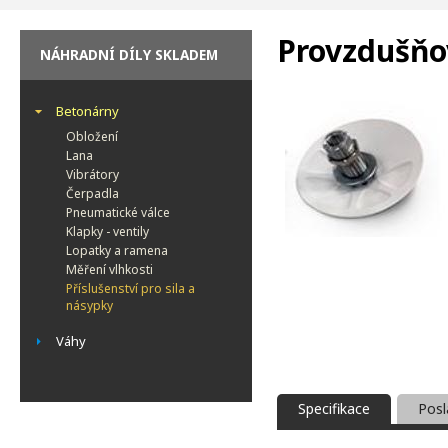
Provzdušňo
NÁHRADNÍ DÍLY SKLADEM
Betonárny
Obložení
Lana
Vibrátory
Čerpadla
Pneumatické válce
Klapky - ventily
Lopatky a ramena
Měření vlhkosti
Příslušenství pro sila a
násypky
Váhy
Specifikace
Posl