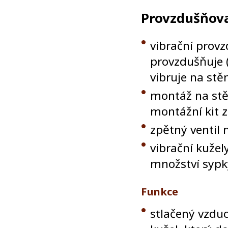
Provzdušňov
vibrační provz
provzdušňuje (
vibruje na stěn
montáž na stěn
montážní kit z
zpětný ventil
vibrační kužel
množství sypk
Funkce
stlačený vzduc