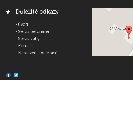
Důležité odkazy
Úvod
Servis betonáren
Servis váhy
Kontakt
Nastavení soukromí