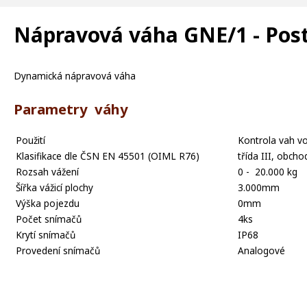
Nápravová váha GNE/1 - Post
Dynamická nápravová váha
Parametry váhy
Použití
Kontrola vah vo
Klasifikace dle ČSN EN 45501 (OIML R76)
třída III, obch
Rozsah vážení
0 - 20.000 kg
Šířka vážicí plochy
3.000mm
Výška pojezdu
0mm
Počet snímačů
4ks
Krytí snímačů
IP68
Provedení snímačů
Analogové