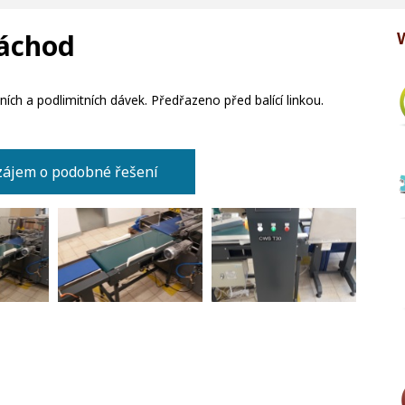
Náchod
ích a podlimitních dávek. Předřazeno před balící linkou.
ájem o podobné řešení