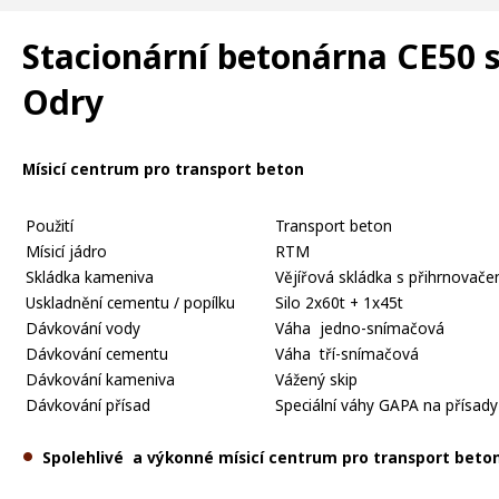
Stacionární betonárna CE50 
Odry
Mísicí centrum pro transport beton
Použití
Transport beton
Mísicí jádro
RTM
Skládka kameniva
Vějířová skládka s přihrnovač
Uskladnění cementu / popílku
Silo 2x60t + 1x45t
Dávkování vody
Váha jedno-snímačová
Dávkování cementu
Váha tří-snímačová
Dávkování kameniva
Vážený skip
Dávkování přísad
Speciální váhy GAPA na přísady
Spolehlivé a výkonné mísicí centrum pro transport beto