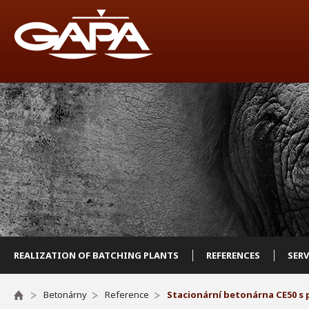
REALIZATION OF BATCHING PLANTS
REFERENCES
SER
Betonárny
Reference
Stacionární betonárna CE50 s 