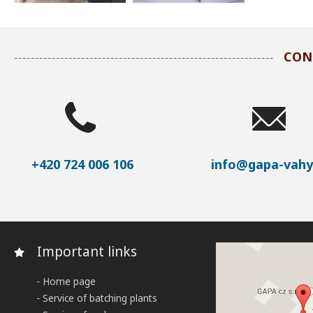
CON
+420 724 006 106
info@gapa-vahy
Important links
Home page
Service of batching plants