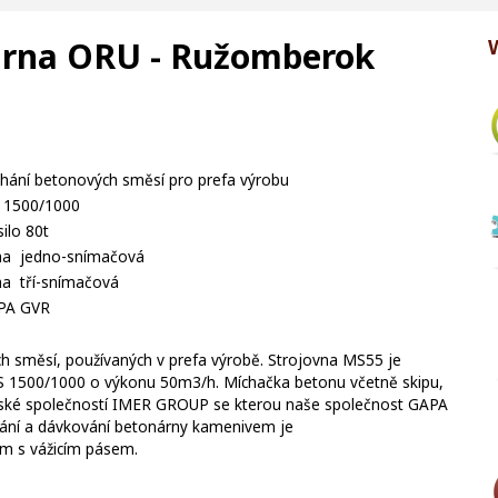
árna ORU - Ružomberok
hání betonových směsí pro prefa výrobu
 1500/1000
silo 80t
ha jedno-snímačová
a tří-snímačová
PA GVR
ch směsí, používaných v prefa výrobě. Strojovna MS55 je
 1500/1000 o výkonu 50m3/h. Míchačka betonu včetně skipu,
talské společností IMER GROUP se kterou naše společnost GAPA
ování a dávkování betonárny kamenivem je
m s vážicím pásem.