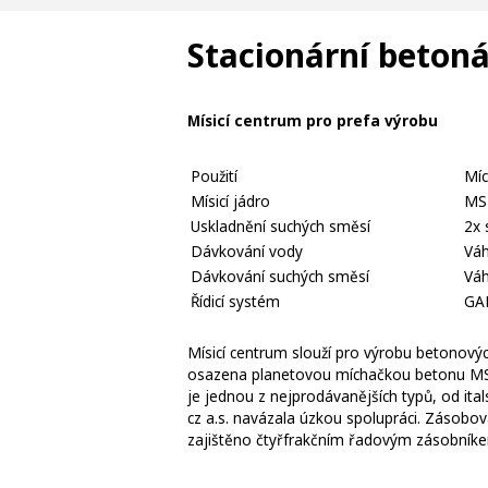
Stacionární beton
Mísicí centrum pro prefa výrobu
Použití
Míc
Mísicí jádro
MS
Uskladnění suchých směsí
2x 
Dávkování vody
Vá
Dávkování suchých směsí
Váh
Řídicí systém
GA
Mísicí centrum slouží pro výrobu betonový
osazena planetovou míchačkou betonu MS
je jednou z nejprodávanějších typů, od i
cz a.s. navázala úzkou spolupráci. Zásob
zajištěno čtyřfrakčním řadovým zásobníke