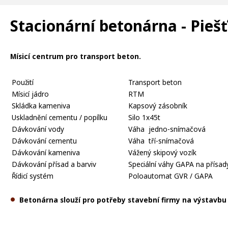
Stacionární betonárna - Pieš
Mísicí centrum pro transport beton.
Použití
Transport beton
Mísicí jádro
RTM
Skládka kameniva
Kapsový zásobník
Uskladnění cementu / popílku
Silo 1x45t
Dávkování vody
Váha jedno-snímačová
Dávkování cementu
Váha tří-snímačová
Dávkování kameniva
Vážený skipový vozík
Dávkování přísad a barviv
Speciální váhy GAPA na přísad
Řídicí systém
Poloautomat GVR / GAPA
Betonárna slouží pro potřeby stavební firmy na výstavb