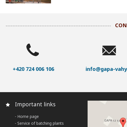
CON
+420 724 006 106
info@gapa-vahy
Important links
Home page
Service of batching plants