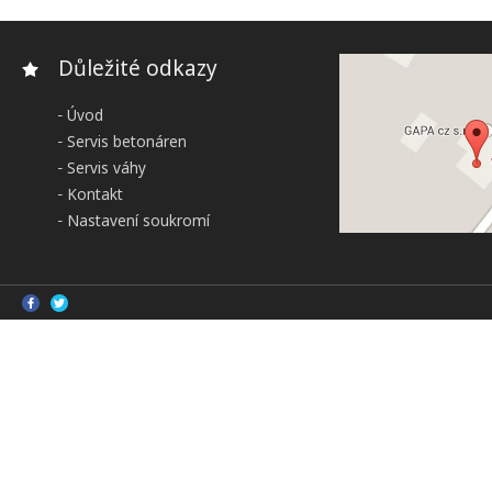
Důležité odkazy
Úvod
Servis betonáren
Servis váhy
Kontakt
Nastavení soukromí