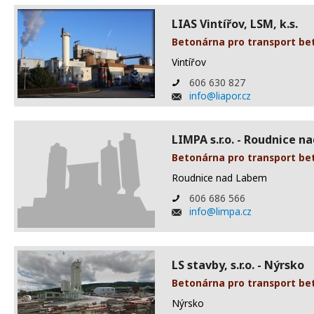
LIAS Vintířov, LSM, k.s.
Betonárna pro transport be
Vintířov
606 630 827
info@liapor.cz
LIMPA s.r.o. - Roudnice 
Betonárna pro transport be
Roudnice nad Labem
606 686 566
info@limpa.cz
LS stavby, s.r.o. - Nýrsko
Betonárna pro transport be
Nýrsko