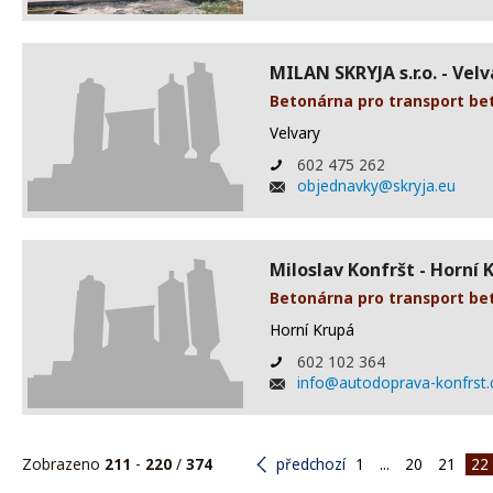
MILAN SKRYJA s.r.o. - Velv
Betonárna pro transport be
Velvary
602 475 262
objednavky@skryja.eu
Miloslav Konfršt - Horní 
Betonárna pro transport be
Horní Krupá
602 102 364
info@autodoprava-konfrst.
Zobrazeno
211
-
220
/
374
předchozí
1
...
20
21
22