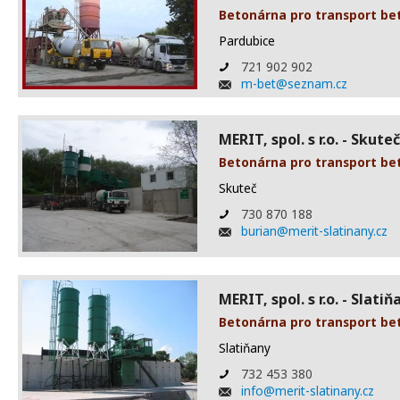
Betonárna pro transport be
Pardubice
721 902 902
m-bet@seznam.cz
MERIT, spol. s r.o. - Skuteč
Betonárna pro transport be
Skuteč
730 870 188
burian@merit-slatinany.cz
MERIT, spol. s r.o. - Slatiň
Betonárna pro transport be
Slatiňany
732 453 380
info@merit-slatinany.cz