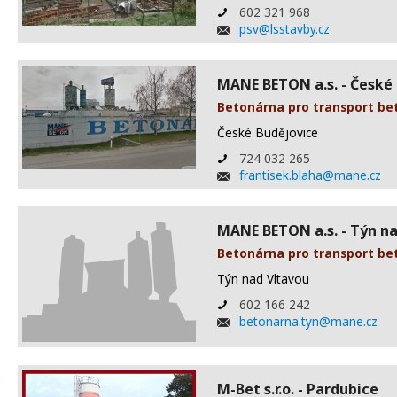
602 321 968
psv@lsstavby.cz
MANE BETON a.s. - České
Betonárna pro transport be
České Budějovice
724 032 265
frantisek.blaha@mane.cz
MANE BETON a.s. - Týn n
Betonárna pro transport be
Týn nad Vltavou
602 166 242
betonarna.tyn@mane.cz
M-Bet s.r.o. - Pardubice