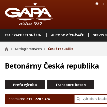
REALIZACE BETONÁREN
AUTODOMÍCHÁVAČE
SERVIS 
Katalog betonáren
Česká republika
Betonárny Česká republika
Prefa výroba
Transport beton
Zobrazeno
211
-
220
/
374