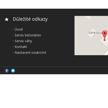
Důležité odkazy
Úvod
Servis betonáren
Servis váhy
Kontakt
Nastavení soukromí