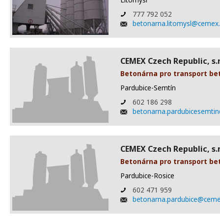
777 792 052
betonarna.litomysl@cemex
CEMEX Czech Republic, s.r
Betonárna pro transport be
Pardubice-Semtín
602 186 298
betonarna.pardubicesemt
CEMEX Czech Republic, s.r
Betonárna pro transport be
Pardubice-Rosice
602 471 959
betonarna.pardubice@cem