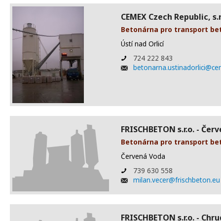
CEMEX Czech Republic, s.r.
Betonárna pro transport be
Ústí nad Orlicí
724 222 843
betonarna.ustinadorlici@c
FRISCHBETON s.r.o. - Čer
Betonárna pro transport be
Červená Voda
739 630 558
milan.vecer@frischbeton.eu
FRISCHBETON s.r.o. - Chr