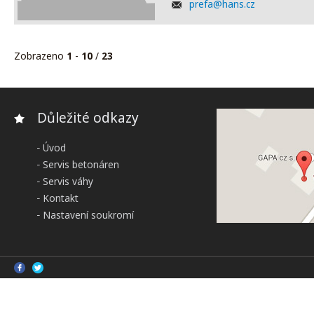
prefa@hans.cz
Zobrazeno
1
-
10
/
23
Důležité odkazy
Úvod
Servis betonáren
Servis váhy
Kontakt
Nastavení soukromí