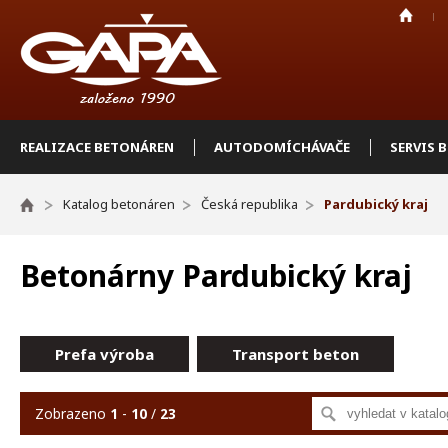
REALIZACE BETONÁREN
AUTODOMÍCHÁVAČE
SERVIS 
Katalog betonáren
Česká republika
Pardubický kraj
Betonárny Pardubický kraj
Prefa výroba
Transport beton
Zobrazeno
1
-
10
/
23