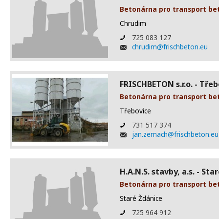
Betonárna pro transport be
Chrudim
725 083 127
chrudim@frischbeton.eu
FRISCHBETON s.r.o. - Tře
Betonárna pro transport be
Třebovice
731 517 374
jan.zemach@frischbeton.eu
H.A.N.S. stavby, a.s. - Sta
Betonárna pro transport be
Staré Ždánice
725 964 912