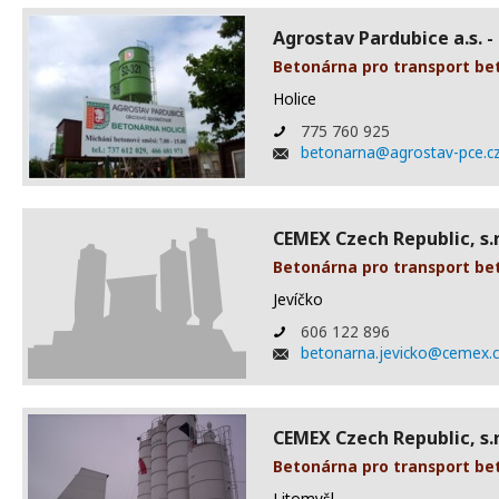
Agrostav Pardubice a.s. -
Betonárna pro transport be
Holice
775 760 925
betonarna@agrostav-pce.c
CEMEX Czech Republic, s.r.
Betonárna pro transport be
Jevíčko
606 122 896
betonarna.jevicko@cemex.
CEMEX Czech Republic, s.r.
Betonárna pro transport be
Litomyšl